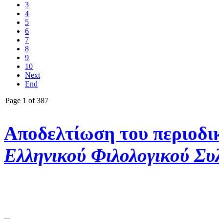
3
4
5
6
7
8
9
10
Next
End
Page 1 of 387
Αποδελτίωση του περιοδι
Ελληνικού Φιλολογικού Συ