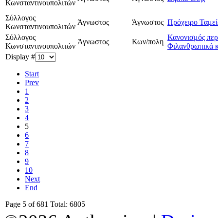
Κωνσταντινουπολιτών
Σύλλογος
Άγνωστος
Άγνωστος
Πρόχειρο Ταμεί
Κωνσταντινουπολιτών
Σύλλογος
Κανονισμός περ
Άγνωστος
Κων/πολη
Κωνσταντινουπολιτών
Φιλανθρωπικά 
Display #
Start
Prev
1
2
3
4
5
6
7
8
9
10
Next
End
Page 5 of 681 Total: 6805