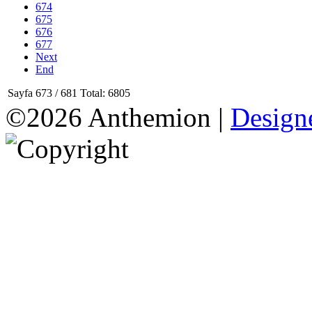
674
675
676
677
Next
End
Sayfa 673 / 681 Total: 6805
©2026 Anthemion |
Designe