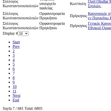
Σύλλογος
Ozel Okullar 
υπουργείο
Κων/πολη
Κωνσταντινουπολιτών
Σχολών.
παιδείας
Σύλλογος
Ορφανοτροφεία
Κανονισμός τη
Πρίγκηπος
Κωνσταντινουπολιτών
Πριγκήπου
εν Πριγκήπω 
Σύλλογος
Ορφανοτροφεία
Γενικός Κανο
Πρίγκηπος
Κωνσταντινουπολιτών
Πριγκήπου
Εθνικού Ορφα
Display #
Start
Prev
2
3
4
5
6
7
8
9
10
11
Next
End
Sayfa 7 / 681 Total: 6805