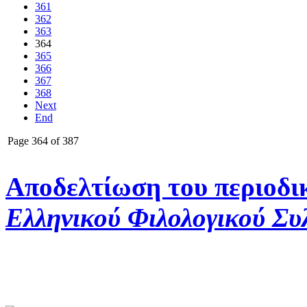
361
362
363
364
365
366
367
368
Next
End
Page 364 of 387
Αποδελτίωση του περιοδι
Ελληνικού Φιλολογικού Συ