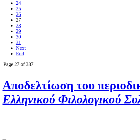
24
25
26
27
28
29
30
31
Next
End
Page 27 of 387
Αποδελτίωση του περιοδι
Ελληνικού Φιλολογικού Συ