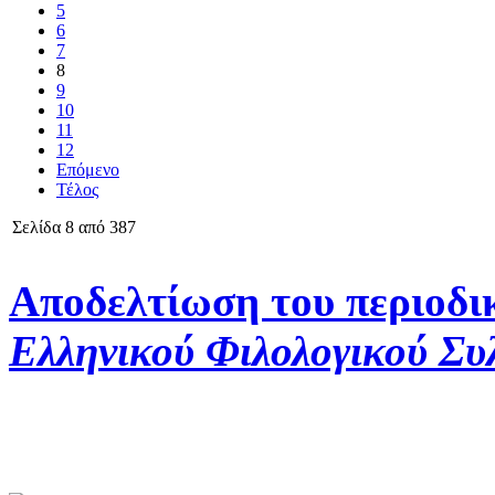
5
6
7
8
9
10
11
12
Επόμενο
Τέλος
Σελίδα 8 από 387
Αποδελτίωση του περιοδι
Ελληνικού Φιλολογικού Συ