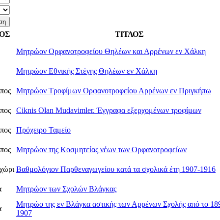
ΟΣ
ΤΙΤΛΟΣ
Μητρώον Ορφανοτροφείου Θηλέων και Αρρένων εν Χάλκη
Μητρώον Εθνικής Στέγης Θηλέων εν Χάλκη
πος
Μητρώον Τροφίμων Ορφανοτροφείου Αρρένων εν Πριγκήπω
πος
Ciknis Olan Mudavimler. Έγγραφα εξερχομένων τροφίμων
πος
Πρόχειρο Ταμείο
πος
Μητρώον της Κοσμητείας νέων των Ορφανοτροφείων
χώρι
Βαθμολόγιον Παρθεναγωγείου κατά τα σχολικά έτη 1907-1916
α
Μητρώον των Σχολών Βλάγκας
Μητρώο της εν Βλάγκα αστικής των Αρρένων Σχολής από το 18
α
1907