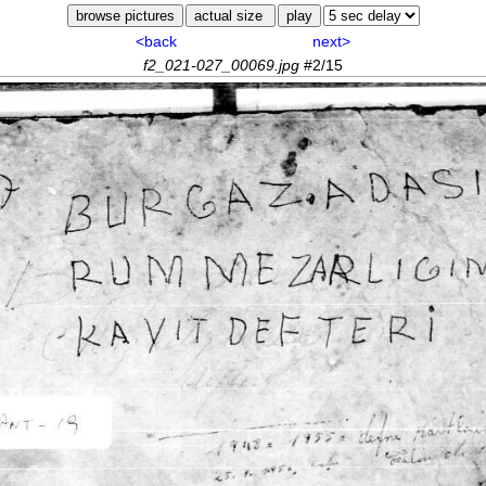
<back
next>
f2_021-027_00069.jpg
#2/15